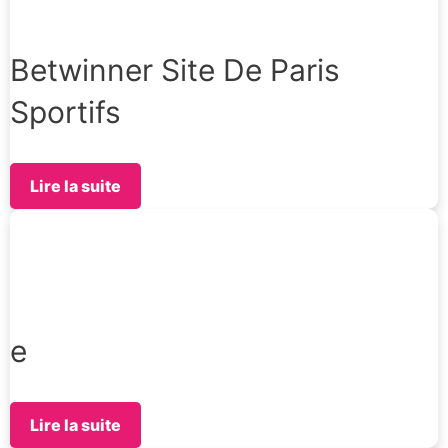
Betwinner Site De Paris
Sportifs
Lire la suite
e
Lire la suite