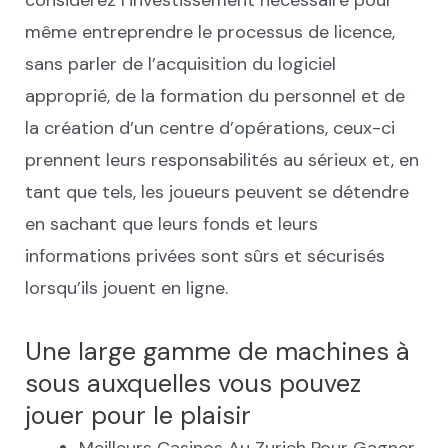
considérez l’investissement nécessaire pour
même entreprendre le processus de licence,
sans parler de l’acquisition du logiciel
approprié, de la formation du personnel et de
la création d’un centre d’opérations, ceux-ci
prennent leurs responsabilités au sérieux et, en
tant que tels, les joueurs peuvent se détendre
en sachant que leurs fonds et leurs
informations privées sont sûrs et sécurisés
lorsqu’ils jouent en ligne.
Une large gamme de machines à
sous auxquelles vous pouvez
jouer pour le plaisir
Meilleurs Casinos Au Zurich Pour Gagner