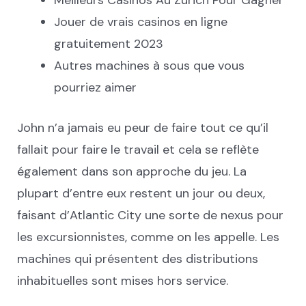
Jouer de vrais casinos en ligne
gratuitement 2023
Autres machines à sous que vous
pourriez aimer
John n’a jamais eu peur de faire tout ce qu’il
fallait pour faire le travail et cela se reflète
également dans son approche du jeu. La
plupart d’entre eux restent un jour ou deux,
faisant d’Atlantic City une sorte de nexus pour
les excursionnistes, comme on les appelle. Les
machines qui présentent des distributions
inhabituelles sont mises hors service.