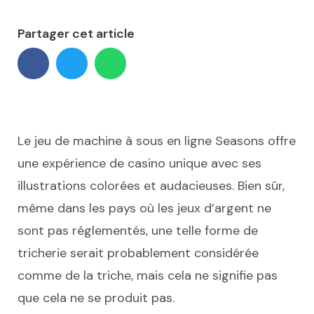
Partager cet article
Le jeu de machine à sous en ligne Seasons offre
une expérience de casino unique avec ses
illustrations colorées et audacieuses. Bien sûr,
même dans les pays où les jeux d’argent ne
sont pas réglementés, une telle forme de
tricherie serait probablement considérée
comme de la triche, mais cela ne signifie pas
que cela ne se produit pas.