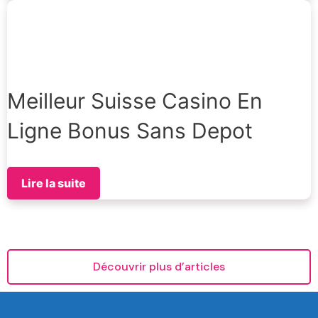
Meilleur Suisse Casino En
Ligne Bonus Sans Depot
Lire la suite
Découvrir plus d’articles