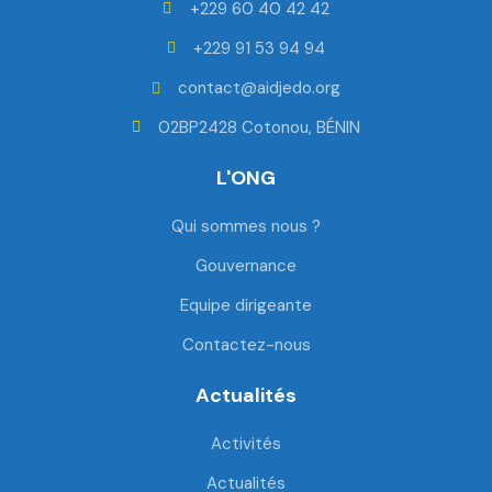
+229 60 40 42 42
o
r
e
r
k
a
+229 91 53 94 94
m
contact@aidjedo.org
02BP2428 Cotonou, BÉNIN
L'ONG
Qui sommes nous ?
Gouvernance
Equipe dirigeante
Contactez-nous
Actualités
Activités
Actualités