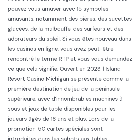
pouvez vous amuser avec 15 symboles
amusants, notamment des bières, des sucettes
glacées, de la malbouffe, des surfeurs et des
adorateurs du soleil. Si vous êtes nouveau dans
les casinos en ligne, vous avez peut-être
rencontré le terme RTP et vous vous demandez
ce que cela signifie. Ouvert en 2023, l’Island
Resort Casino Michigan se présente comme la
première destination de jeu de la péninsule
supérieure, avec d’innombrables machines à
sous et jeux de table disponibles pour les
joueurs âgés de 18 ans et plus. Lors de la
promotion, 50 cartes spéciales sont
introduites dans les sabots aux tables