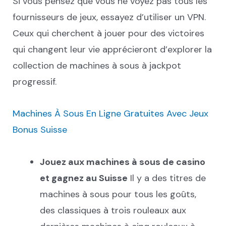
Si vous pensez que vous ne voyez pas tous les
fournisseurs de jeux, essayez d’utiliser un VPN.
Ceux qui cherchent à jouer pour des victoires
qui changent leur vie apprécieront d’explorer la
collection de machines à sous à jackpot
progressif.
Machines À Sous En Ligne Gratuites Avec Jeux
Bonus Suisse
Jouez aux machines à sous de casino
et gagnez au Suisse
Il y a des titres de
machines à sous pour tous les goûts,
des classiques à trois rouleaux aux