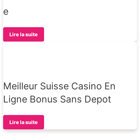
e
Lire la suite
Meilleur Suisse Casino En
Ligne Bonus Sans Depot
Lire la suite