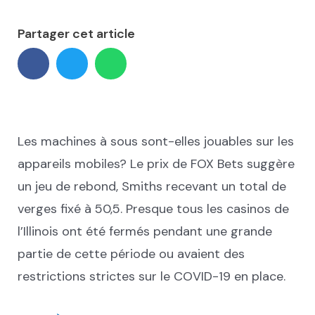
Partager cet article
Les machines à sous sont-elles jouables sur les
appareils mobiles? Le prix de FOX Bets suggère
un jeu de rebond, Smiths recevant un total de
verges fixé à 50,5. Presque tous les casinos de
l’Illinois ont été fermés pendant une grande
partie de cette période ou avaient des
restrictions strictes sur le COVID-19 en place.