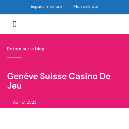
Aller
Espace membre
Mon compte
au
contenu
Menu
Retour sur le blog
Genève Suisse Casino De
Jeu
Avril 17, 2023