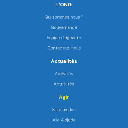
L'ONG
Qui sommes nous ?
Gouvernance
Equipe dirigeante
Contactez-nous
Actualités
Activités
Actualités
Agir
Faire un don
Allo Aidjedo