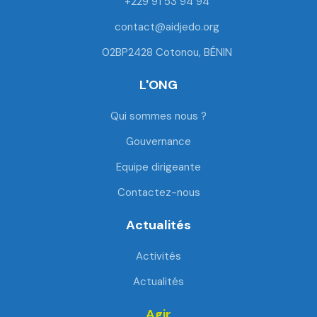
+229 91 53 94 94
m
contact@aidjedo.org
02BP2428 Cotonou, BÉNIN
L'ONG
Qui sommes nous ?
Gouvernance
Equipe dirigeante
Contactez-nous
Actualités
Activités
Actualités
Agir