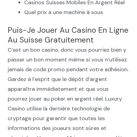
Casinos Suisses Mobiles En Argent Réel
Quel prix a une machine à sous
Puis-Je Jouer Au Casino En Ligne
Au Suisse Gratuitement
C’est un bon casino, donc vous pourriez bien y
passer un bon moment même si vous n’utilisez
jamais de code promo pendant votre adhésion.
Gardez à l’esprit que le dépôt d’argent
apparaîtra immédiatement et que vous
pourrez jouer au poker en argent réel. Luxury
Casino utilise la dernière technologie de
cryptage pour garantir que toutes les
informations des joueurs sont sûres et