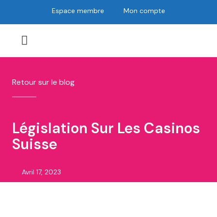
Aller
Espace membre
Mon compte
au
contenu
Menu
Retour sur le blog
Législation Sur Les Casinos
Suisse
Avril 17, 2023