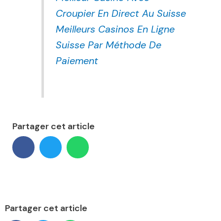
Croupier En Direct Au Suisse
Meilleurs Casinos En Ligne
Suisse Par Méthode De
Paiement
Partager cet article
Partager cet article