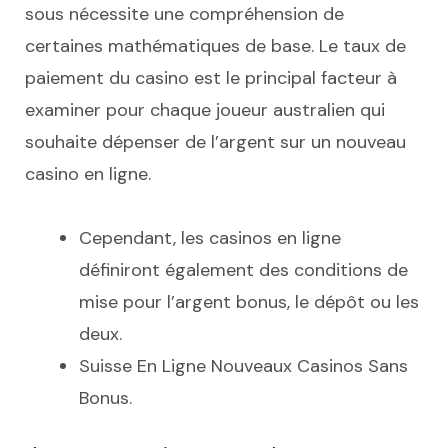
sous nécessite une compréhension de
certaines mathématiques de base. Le taux de
paiement du casino est le principal facteur à
examiner pour chaque joueur australien qui
souhaite dépenser de l’argent sur un nouveau
casino en ligne.
Cependant, les casinos en ligne
définiront également des conditions de
mise pour l’argent bonus, le dépôt ou les
deux.
Suisse En Ligne Nouveaux Casinos Sans
Bonus.