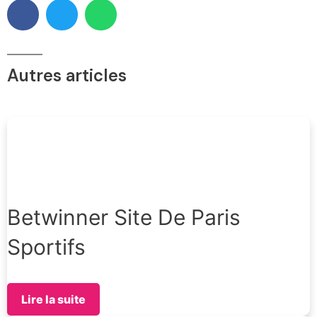
Autres articles
Betwinner Site De Paris
Sportifs
Lire la suite