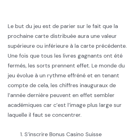
Le but du jeu est de parier sur le fait que la
prochaine carte distribuée aura une valeur
supérieure ou inférieure à la carte précédente.
Une fois que tous les livres gagnants ont été
fermés, les sorts prennent effet. Le monde du
jeu évolue à un rythme effréné et en tenant
compte de cela, les chiffres inauguraux de
l’année dernière peuvent en effet sembler
académiques car c’est l’image plus large sur
laquelle il faut se concentrer.
S’inscrire Bonus Casino Suisse