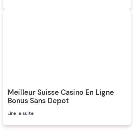
Meilleur Suisse Casino En Ligne
Bonus Sans Depot
Lire la suite