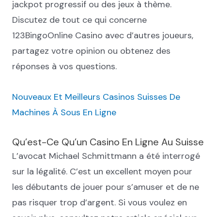
jackpot progressif ou des jeux à thème.
Discutez de tout ce qui concerne
123BingoOnline Casino avec d’autres joueurs,
partagez votre opinion ou obtenez des
réponses à vos questions.
Nouveaux Et Meilleurs Casinos Suisses De
Machines À Sous En Ligne
Qu’est-Ce Qu’un Casino En Ligne Au Suisse
L’avocat Michael Schmittmann a été interrogé
sur la légalité. C’est un excellent moyen pour
les débutants de jouer pour s’amuser et de ne
pas risquer trop d’argent. Si vous voulez en