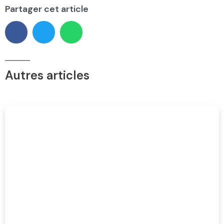
Partager cet article
Autres articles