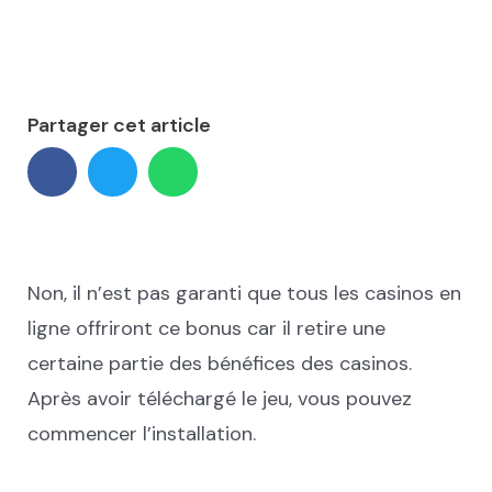
Partager cet article
Non, il n’est pas garanti que tous les casinos en
ligne offriront ce bonus car il retire une
certaine partie des bénéfices des casinos.
Après avoir téléchargé le jeu, vous pouvez
commencer l’installation.