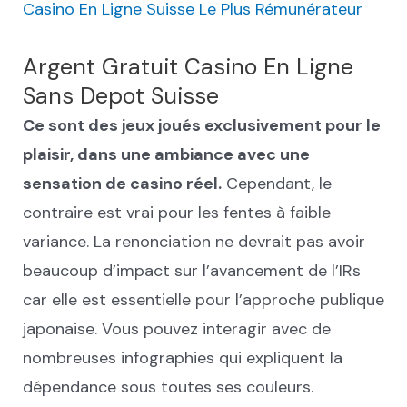
Casino En Ligne Suisse Le Plus Rémunérateur
Argent Gratuit Casino En Ligne
Sans Depot Suisse
Ce sont des jeux joués exclusivement pour le
plaisir, dans une ambiance avec une
sensation de casino réel.
Cependant, le
contraire est vrai pour les fentes à faible
variance. La renonciation ne devrait pas avoir
beaucoup d’impact sur l’avancement de l’IRs
car elle est essentielle pour l’approche publique
japonaise. Vous pouvez interagir avec de
nombreuses infographies qui expliquent la
dépendance sous toutes ses couleurs.