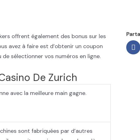
Parta
ers offrent également des bonus sur les
us avez à faire est d’obtenir un coupon
 de sélectionner vos numéros en ligne.
Casino De Zurich
nne avec la meilleure main gagne.
achines sont fabriquées par d’autres