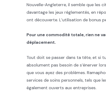
Nouvelle-Angleterre, il semble que les c
davantage les jeux réglementés, en répon
ont découverte. L’utilisation de bonus pe
Pour une commodité totale, rien ne vaut
déplacement.
Tout doit se passer dans ta tête, et si tu f
absolument pas besoin de s’énerver lors
que vous ayez des problèmes. Ramaphosa
services de soins personnels, tels que le
également ouverts aux entreprises.