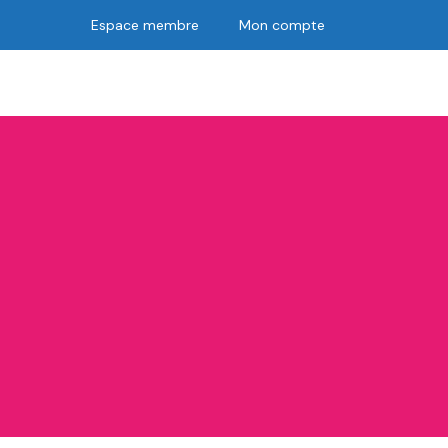
Espace membre
Mon compte