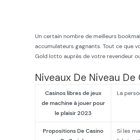
Un certain nombre de meilleurs bookmak
accumulateurs gagnants. Tout ce que vo
Gold lotto auprès de votre revendeur ou
Niveaux De Niveau De 
Casinos libres de jeux
La perso
de machine à jouer pour
le plaisir 2023
Propositions De Casino
Si les m