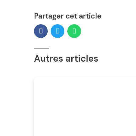
Partager cet article
Autres articles