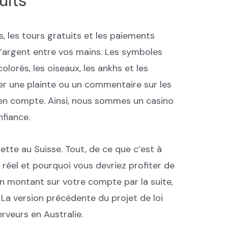
uits
s, les tours gratuits et les paiements
’argent entre vos mains. Les symboles
orés, les oiseaux, les ankhs et les
isser une plainte ou un commentaire sur les
en compte. Ainsi, nous sommes un casino
nfiance.
lette au Suisse. Tout, de ce que c’est à
 réel et pourquoi vous devriez profiter de
un montant sur votre compte par la suite,
 La version précédente du projet de loi
rveurs en Australie.