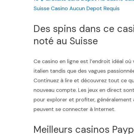
Suisse Casino Aucun Depot Requis
Des spins dans ce casi
noté au Suisse
Ce casino en ligne est l’endroit idéal 
italien tandis que des vagues passionné
Continuez à lire et découvrez tout ce qu
nouveau compte. Les jeux en direct son
pour explorer et profiter, généralement
peuvent se connecter à Internet.
Meilleurs casinos Pay