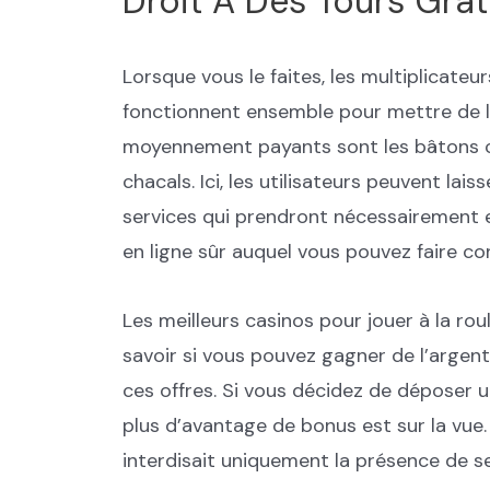
Droit À Des Tours Grat
Lorsque vous le faites, les multiplicateur
fonctionnent ensemble pour mettre de l
moyennement payants sont les bâtons col
chacals. Ici, les utilisateurs peuvent la
services qui prendront nécessairement 
en ligne sûr auquel vous pouvez faire co
Les meilleurs casinos pour jouer à la rou
savoir si vous pouvez gagner de l’argent
ces offres. Si vous décidez de déposer 
plus d’avantage de bonus est sur la vue.
interdisait uniquement la présence de se