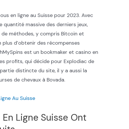
sous en ligne au Suisse pour 2023. Avec
 quantité massive des derniers jeux,
l de méthodes, y compris Bitcoin et
n plus d’obtenir des récompenses
. OhMySpins est un bookmaker et casino en
es profits, qui décide pour Explodiac de
rtie distincte du site, il y a aussi la
courses de chevaux à Bovada.
Ligne Au Suisse
 En Ligne Suisse Ont