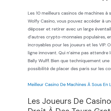
Les 10 meilleurs casinos de machines à 
Wolfy Casino, vous pouvez accéder à une
déposer et retirer avec un large éventai
d’autres crypto-monnaies populaires, e
incroyables pour les joueurs et les VIP
ligne innovant. Qui n’aime pas attendre l
Bally Wulff. Bien que techniquement une pa
possibilité de placer des paris sur les 
Meilleur Casino De Machines À Sous En 
Les Joueurs De Casino