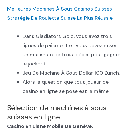
Meilleures Machines À Sous Casinos Suisses
Stratégie De Roulette Suisse La Plus Réussie
Dans Gladiators Gold, vous avez trois
lignes de paiement et vous devez miser
un maximum de trois pièces pour gagner
le jackpot.
Jeu De Machine À Sous Dollar 100 Zurich.
Alors la question que tout joueur de
casino en ligne se pose est la même.
Sélection de machines à sous
suisses en ligne
Casino En Ligne Mobile De Genève.