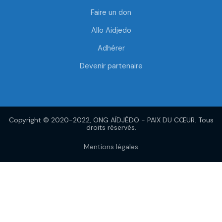
Faire un don
Allo Aidjedo
Adhérer
Devenir partenaire
Copyright © 2020-2022, ONG AÏDJÈDO - PAIX DU CŒUR. Tous
droits réservés.
Mentions légales