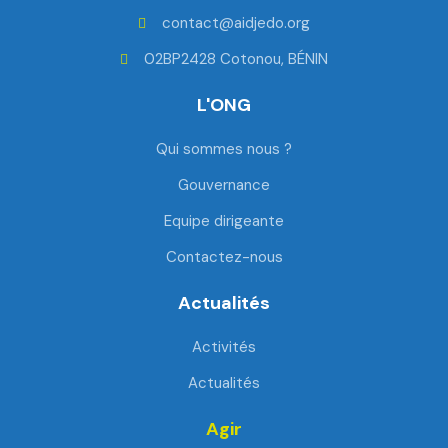
m
contact@aidjedo.org
02BP2428 Cotonou, BÉNIN
L'ONG
Qui sommes nous ?
Gouvernance
Equipe dirigeante
Contactez-nous
Actualités
Activités
Actualités
Agir