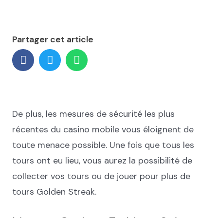
Partager cet article
De plus, les mesures de sécurité les plus
récentes du casino mobile vous éloignent de
toute menace possible. Une fois que tous les
tours ont eu lieu, vous aurez la possibilité de
collecter vos tours ou de jouer pour plus de
tours Golden Streak.