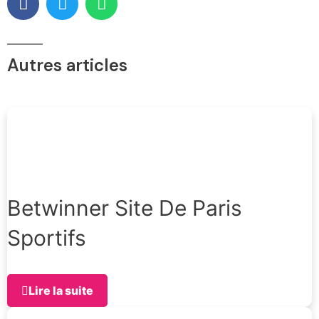
Autres articles
Betwinner Site De Paris
Sportifs
Lire la suite