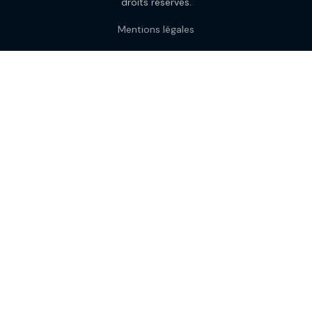
droits réservés.
Mentions légales