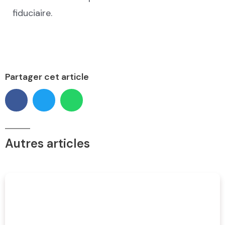
fiduciaire.
Partager cet article
Autres articles