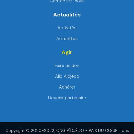
Contactez-nous
Actualités
Activités
Actualités
Agir
Faire un don
Allo Aidjedo
Adhérer
Devenir partenaire
Copyright © 2020-2022, ONG AÏDJÈDO - PAIX DU CŒUR. Tous