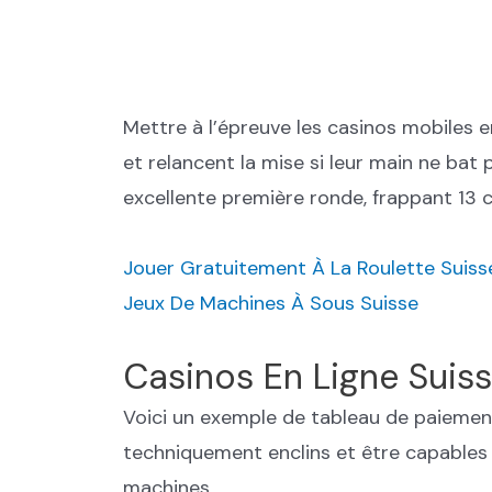
Mettre à l’épreuve les casinos mobiles en
et relancent la mise si leur main ne bat 
excellente première ronde, frappant 13 c
Jouer Gratuitement À La Roulette Suiss
Jeux De Machines À Sous Suisse
Casinos En Ligne Suiss
Voici un exemple de tableau de paiement 
techniquement enclins et être capables d
machines.