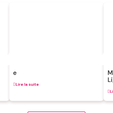
e
M
L
Lire la suite
L