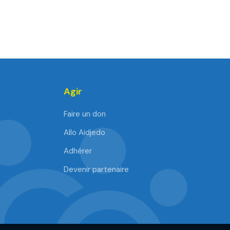
Agir
Faire un don
Allo Aidjedo
Adhérer
Devenir partenaire