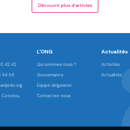
Découvrir plus d’articles
L'ONG
Actualités
40 42 42
Qui sommes nous ?
Activités
3 94 94
Gouvernance
Actualités
idjedo.org
Equipe dirigeante
 Cotonou,
Contactez-nous