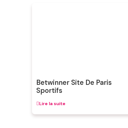
Betwinner Site De Paris
Sportifs
Lire la suite