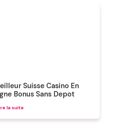
eilleur Suisse Casino En
igne Bonus Sans Depot
ire la suite