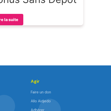
re la suite
Agir
Faire un don
Allo Aidjedo
Adhérer