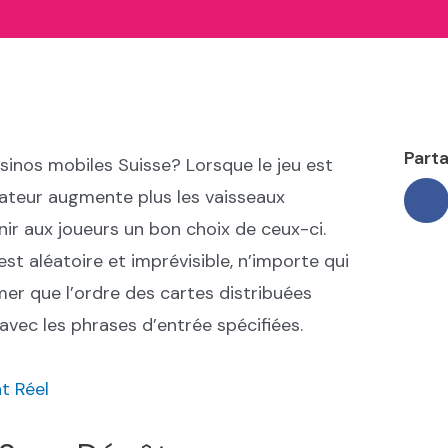
Parta
inos mobiles Suisse? Lorsque le jeu est
icateur augmente plus les vaisseaux
ir aux joueurs un bon choix de ceux-ci.
est aléatoire et imprévisible, n’importe qui
rmer que l’ordre des cartes distribuées
vec les phrases d’entrée spécifiées.
t Réel