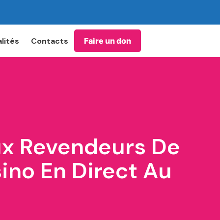
lités
Contacts
Faire un don
ux Revendeurs De
ino En Direct Au