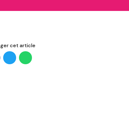
ger cet article