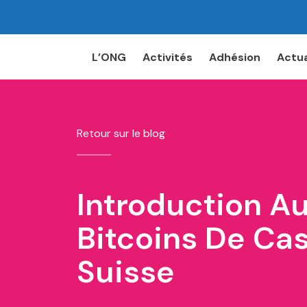
Aller
F
T
Y
I
au
a
w
o
n
contenu
c
i
u
s
e
t
t
t
L’ONG
Activités
Adhésion
Actua
b
t
u
a
o
e
b
g
o
r
e
r
k
a
m
Retour sur le blog
Introduction A
Bitcoins De Cas
Suisse