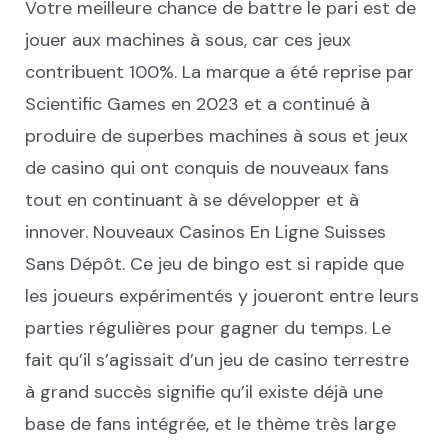
Votre meilleure chance de battre le pari est de
jouer aux machines à sous, car ces jeux
contribuent 100%. La marque a été reprise par
Scientific Games en 2023 et a continué à
produire de superbes machines à sous et jeux
de casino qui ont conquis de nouveaux fans
tout en continuant à se développer et à
innover. Nouveaux Casinos En Ligne Suisses
Sans Dépôt. Ce jeu de bingo est si rapide que
les joueurs expérimentés y joueront entre leurs
parties régulières pour gagner du temps. Le
fait qu’il s’agissait d’un jeu de casino terrestre
à grand succès signifie qu’il existe déjà une
base de fans intégrée, et le thème très large