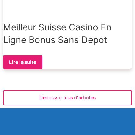
Meilleur Suisse Casino En
Ligne Bonus Sans Depot
Lire la suite
Découvrir plus d’articles