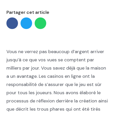
Partager cet article
Vous ne verrez pas beaucoup d’argent arriver
jusqu’à ce que vos vues se comptent par
milliers par jour. Vous savez déjà que la maison
a un avantage. Les casinos en ligne ont la
responsabilité de s’assurer que le jeu est sûr
pour tous les joueurs. Nous avons élaboré le
processus de réflexion derrière la création ainsi
que décrit les trous phares qui ont été tirés