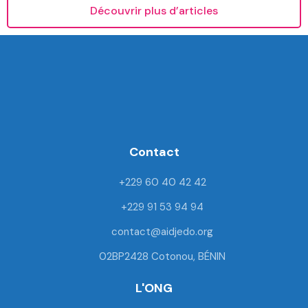
Découvrir plus d’articles
F
T
Y
I
a
w
o
n
c
i
u
s
e
t
t
t
Contact
b
t
u
a
o
e
b
g
+229 60 40 42 42
o
r
e
r
k
a
+229 91 53 94 94
m
contact@aidjedo.org
02BP2428 Cotonou, BÉNIN
L'ONG