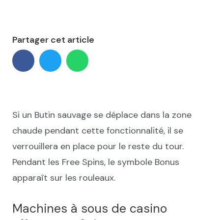
Partager cet article
Si un Butin sauvage se déplace dans la zone
chaude pendant cette fonctionnalité, il se
verrouillera en place pour le reste du tour.
Pendant les Free Spins, le symbole Bonus
apparaît sur les rouleaux.
Machines à sous de casino