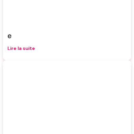
e
Lire la suite