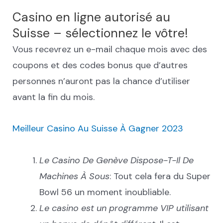
Casino en ligne autorisé au
Suisse – sélectionnez le vôtre!
Vous recevrez un e-mail chaque mois avec des
coupons et des codes bonus que d’autres
personnes n’auront pas la chance d’utiliser
avant la fin du mois.
Meilleur Casino Au Suisse À Gagner 2023
Le Casino De Genève Dispose-T-Il De
Machines À Sous
: Tout cela fera du Super
Bowl 56 un moment inoubliable.
Le casino est un programme VIP utilisant