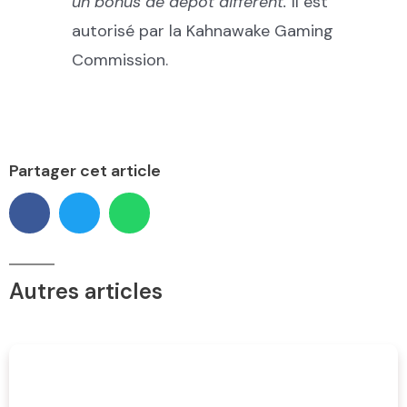
un bonus de dépôt différent.
Il est
autorisé par la Kahnawake Gaming
Commission.
Partager cet article
Autres articles