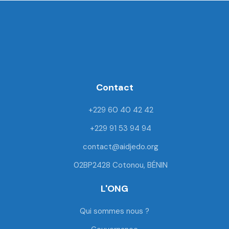
F
T
Y
I
a
w
o
n
c
i
u
s
e
t
t
t
Contact
b
t
u
a
o
e
b
g
+229 60 40 42 42
o
r
e
r
k
a
+229 91 53 94 94
m
contact@aidjedo.org
02BP2428 Cotonou, BÉNIN
L'ONG
Qui sommes nous ?