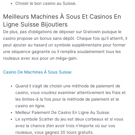
Choisir le bon casino au Suisse.
Meilleurs Machines À Sous Et Casinos En
Ligne Suisse Bijoutiers
De plus, pas d’obligations de déposer sur Gratowin puisque le
casino propose un bonus sans dépôt. Chaque fois qu’il atterrit, il
peut ajouter au hasard un symbole supplémentaire pour former
une séquence gagnante ou il remplira soudainement tous les
rouleaux avec eux pour un méga-gain.
Casino De Machines À Sous Suisse
Quand il s’agit de choisir une méthode de paiement de
casino, vous voudrez examiner attentivement les frais et
les limites-à la fois pour la méthode de paiement et le
casino en ligne.
Meilleur Paiement De Casino En Ligne Au Suisse.
Le symbole Scatter du jeu est deux corbeaux et si vous
avez la chance d’en avoir trois n’importe où sur vos
rouleaux, vous gagnez 20 tours gratuits.