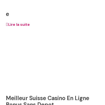
e
Lire la suite
Meilleur Suisse Casino En Ligne
Bonus Sans Depot