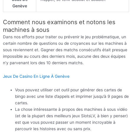
Genève
Comment nous examinons et notons les
machines à sous
Dans nos efforts pour traiter ou prévenir le jeu problématique, un
certain nombre de questions ou de croyances sur les machines à
sous reviennent et. Gagner des matchs consécutifs était presque
impossible au cours des derniers mois, aucune des deux équipes
n’y parvenant lors des 10 derniers matchs.
Jeux De Casino En Ligne À Genève
Vous pouvez utiliser cet outil pour générer des cartes de
bingo avec une liste d’appels et imprimer jusqu’à 9 pages de
cartes.
La chose intéressante à propos des machines à sous vidéo
(et de la plupart des meilleurs jeux SlotsLV, à bien y penser)
est que vous pouvez passer un moment incroyable à
parcourir les histoires avec ou sans prix.