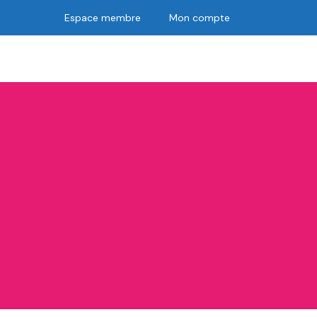
Espace membre
Mon compte