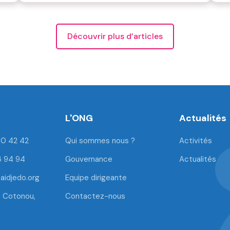
Découvrir plus d’articles
L'ONG
Actualités
40 42 42
Qui sommes nous ?
Activités
3 94 94
Gouvernance
Actualités
idjedo.org
Equipe dirigeante
 Cotonou,
Contactez-nous