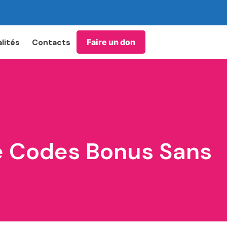
lités
Contacts
Faire un don
e Codes Bonus Sans