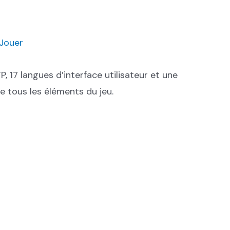
 Jouer
 17 langues d’interface utilisateur et une
e tous les éléments du jeu.