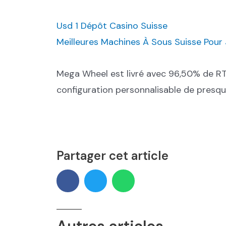
Usd 1 Dépôt Casino Suisse
Meilleures Machines À Sous Suisse Pour
Mega Wheel est livré avec 96,50% de RTP,
configuration personnalisable de presqu
Partager cet article