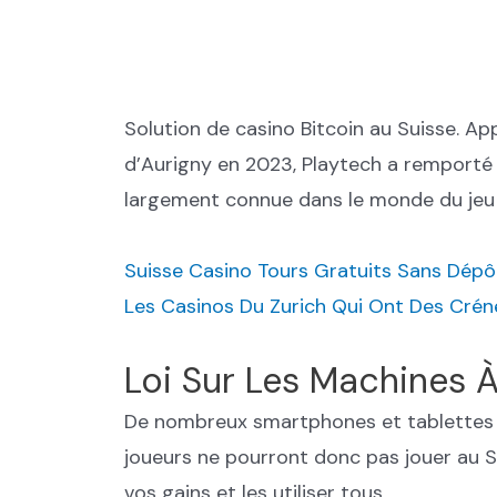
Solution de casino Bitcoin au Suisse. A
d’Aurigny en 2023, Playtech a remporté 
largement connue dans le monde du jeu 
Suisse Casino Tours Gratuits Sans Dépô
Les Casinos Du Zurich Qui Ont Des Crén
Loi Sur Les Machines 
De nombreux smartphones et tablettes n
joueurs ne pourront donc pas jouer au Sl
vos gains et les utiliser tous.