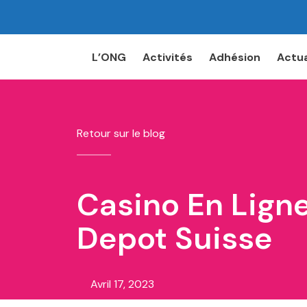
Aller
F
T
Y
I
au
a
w
o
n
contenu
c
i
u
s
e
t
t
t
L’ONG
Activités
Adhésion
Actua
b
t
u
a
o
e
b
g
o
r
e
r
k
a
m
Retour sur le blog
Casino En Lign
Depot Suisse
Avril 17, 2023