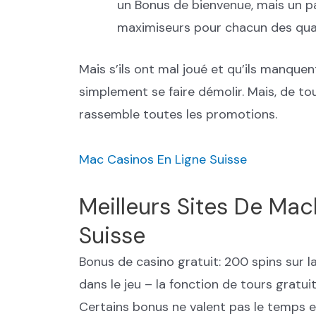
un Bonus de bienvenue, mais un 
maximiseurs pour chacun des qua
Mais s’ils ont mal joué et qu’ils manquen
simplement se faire démolir. Mais, de to
rassemble toutes les promotions.
Mac Casinos En Ligne Suisse
Meilleurs Sites De Ma
Suisse
Bonus de casino gratuit: 200 spins sur la
dans le jeu – la fonction de tours gratui
Certains bonus ne valent pas le temps et 